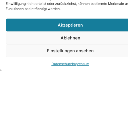
Einwillligung nicht erteilst oder zurückziehst, können bestimmte Merkmale u
Funktionen beeinträchtigt werden.
Akzeptieren
Ablehnen
Einstellungen ansehen
Datenschutz
Impressum
Anschrift
Kontaktdaten
Kundenpor
Seestraße
+49
Kundenportal