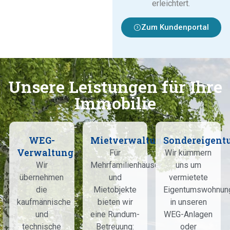
erleichtert.
Zum Kundenportal
Unsere Leistungen für Ihre
Immobilie
WEG-
Mietverwaltung
Sondereigent
Verwaltung
Für
Wir kümmern
Wir
Mehrfamilienhäuser
uns um
übernehmen
und
vermietete
die
Mietobjekte
Eigentumswohnun
kaufmännische
bieten wir
in unseren
und
eine Rundum-
WEG-Anlagen
technische
Betreuung:
oder