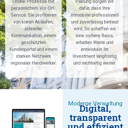
Online-Prozesse mit
Planung sorgen wir
persönlichem Vor-Ort-
dafür, dass Ihre
Service. Sie profitieren
Immobilie professionell
von klaren Abläufen,
und zuverlässig betreut
schneller
wird. So schaffen wir
Kommunikation, einem
eine sichere Basis,
geschützten
erhalten Werte und
Kundenportal und einem
entwickeln Ihr
starken Netzwerk
Investment langfristig
regionaler Handwerker.
und nachhaltig weiter.
Moderne Verwaltung
Digital,
transparent
und effizient