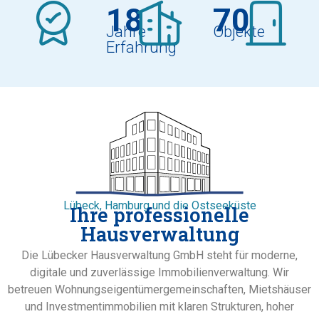
18
70
Jahre
Objekte
Erfahrung
Lübeck, Hamburg und die Ostseeküste
Ihre professionelle
Hausverwaltung
Die Lübecker Hausverwaltung GmbH steht für moderne,
digitale und zuverlässige Immobilienverwaltung. Wir
betreuen Wohnungseigentümergemeinschaften, Mietshäuser
und Investmentimmobilien mit klaren Strukturen, hoher