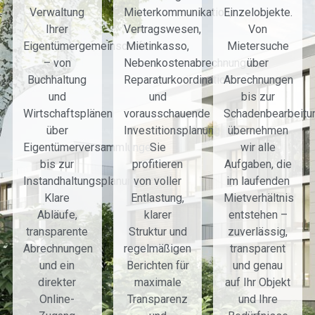
Verwaltung
Mieterkommunikation,
Einzelobjekte.
Ihrer
Vertragswesen,
Von
Eigentümergemeinschaft
Mietinkasso,
Mietersuche
– von
Nebenkostenabrechnungen,
über
Buchhaltung
Reparaturkoordination
Abrechnungen
und
und
bis zur
Wirtschaftsplänen
vorausschauende
Schadenbearbeitu
über
Investitionsplanung.
übernehmen
Eigentümerversammlungen
Sie
wir alle
bis zur
profitieren
Aufgaben, die
Instandhaltungsplanung.
von voller
im laufenden
Klare
Entlastung,
Mietverhältnis
Abläufe,
klarer
entstehen –
transparente
Struktur und
zuverlässig,
Abrechnungen
regelmäßigen
transparent
und ein
Berichten für
und genau
direkter
maximale
auf Ihr Objekt
Online-
Transparenz
und Ihre