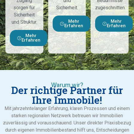
Zugang
und
Bedürfnisse
sorgen für
Sicherheit.
zugeschnitten.
Sicherheit
Mehr
Mehr
und Struktur.
Erfahren
Erfahren
Mehr
Erfahren
Warum wir?
Der richtige Partner für
Ihre Immobile!
Mit jahrzehntelanger Erfahrung, klaren Prozessen und einem
starken regionalen Netzwerk betreuen wir Immobilien
zuverlässig und vorausschauend. Unser direkter Praxisbezug
durch eigenen Immobilienbestand hilft uns, Entscheidungen